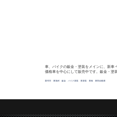
車、バイクの鈑金・塗装をメインに、新車
価格車を中心にして販売中です。鈑金・塗
那珂市 東海村 鈑金 バイク塗装 車塗装 車検 東和自動車