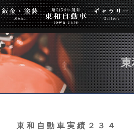
自動車
Top Page
ギャラリー
会社案内
お問
東
東和自動車実績２３４