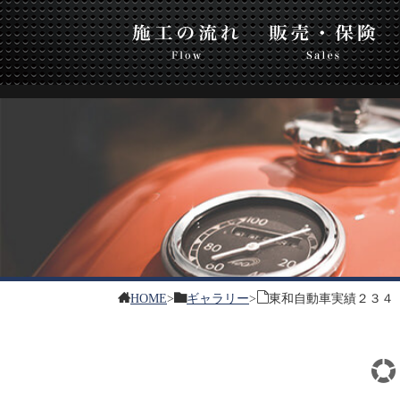
東和
流れ
販売・保険
板金・塗装
HOME
>
ギャラリー
>
東和自動車実績２３４