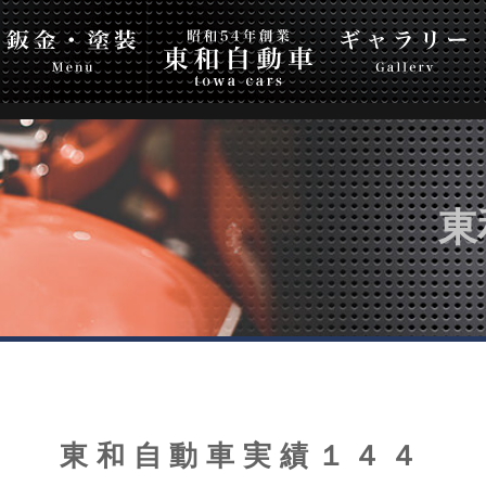
自動車
Top Page
ギャラリー
会社案内
お問
東
東和自動車実績１４４