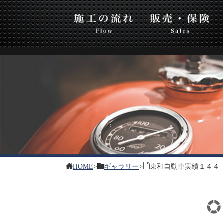
東和
流れ
販売・保険
板金・塗装
HOME
>
ギャラリー
>
東和自動車実績１４４