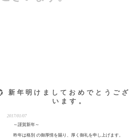
ら
せ
>
新
年明
けま
して
おめ
でと
うご
ざい
ま
す。
新年明けましておめでとうござ
います。
2017/01/07
～謹賀新年～
昨年は格別 の御厚情を賜り、厚く御礼を申し上げます。