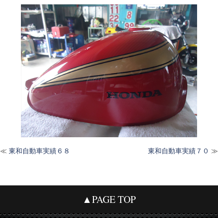
≪
東和自動車実績６８
東和自動車実績７０
≫
▲PAGE TOP