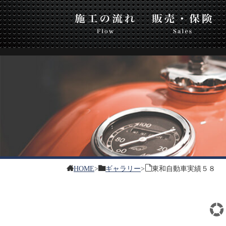
東和
流れ
販売・保険
板金・塗装
HOME
>
ギャラリー
>
東和自動車実績５８