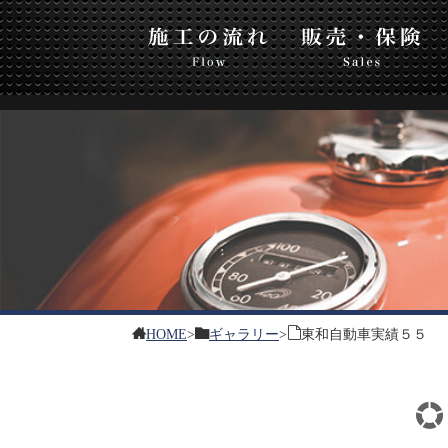
東和
流れ
販売・保険
板金・塗装
HOME
>
ギャラリー
>
東和自動車実績５５