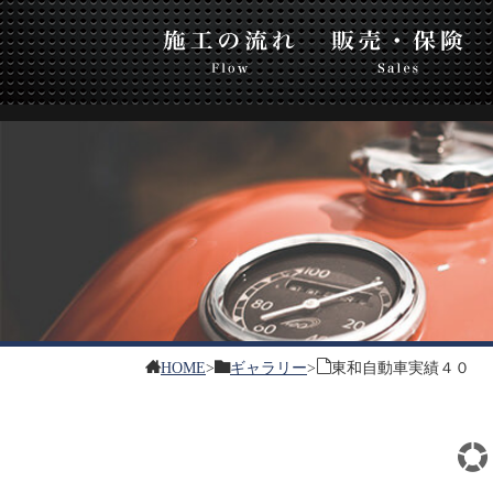
東和
流れ
販売・保険
板金・塗装
HOME
>
ギャラリー
>
東和自動車実績４０