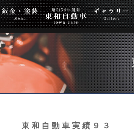
自動車
Top Page
ギャラリー
会社案内
お問
東和自動車実績９３