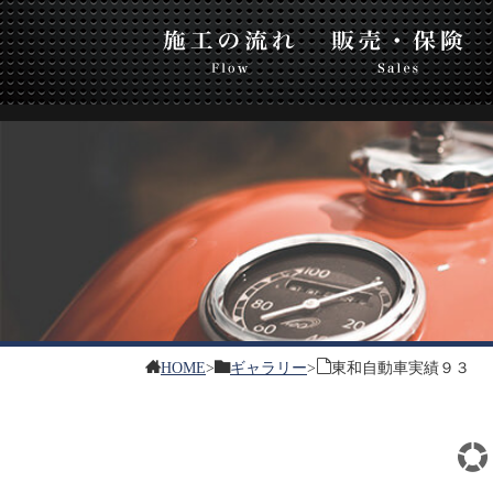
東和
流れ
販売・保険
板金・塗装
HOME
>
ギャラリー
>
東和自動車実績９３